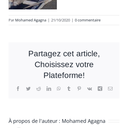
Par
Mohamed Agagna
|
21/10/2020
|
0 commentaire
Partagez cet article,
Choisissez votre
Plateforme!
Facebook
Twitter
Reddit
LinkedIn
WhatsApp
Tumblr
Pinterest
Vk
Xing
Email
À propos de l'auteur :
Mohamed Agagna