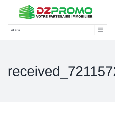
Passer
au
contenu
Aller à...
received_72115